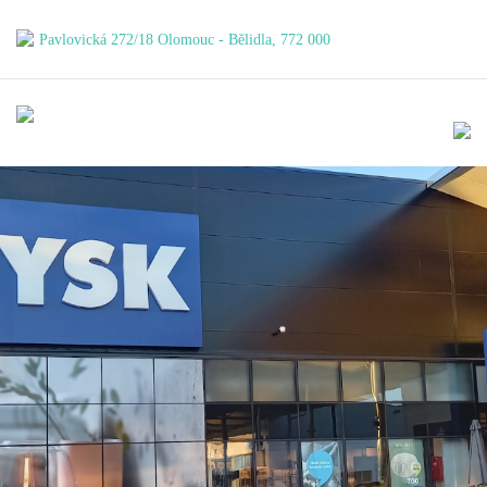
Pavlovická 272/18
Olomouc - Bělidla, 772 000