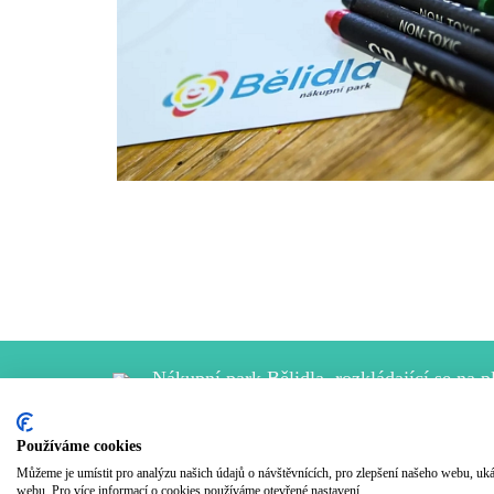
Nákupní park Bělidla, rozkládající se na 
severovýchodní části krajského města Olomouc
Používáme cookies
Můžeme je umístit pro analýzu našich údajů o návštěvnících, pro zlepšení našeho webu, uk
webu. Pro více informací o cookies používáme otevřené nastavení.
© BĚLIDLA nákupní park 2022, všechna práva vyhr