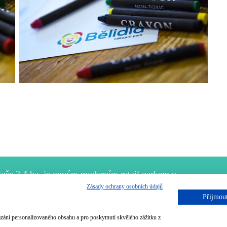
ploše 2,4 ha, je novým moderním retail parkem v
.
Zásady ochrany osobních údajů
Přijmout
ázání personalizovaného obsahu a pro poskytnutí skvělého zážitku z
azena