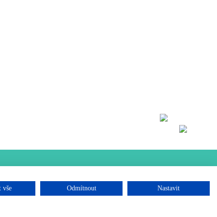
 vše
Odmítnout
Nastavit
Realizace webu
Winternet, s.r.o.